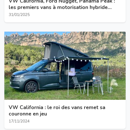
VW California, Ford Nugget, Panama Peak :
les premiers vans à motorisation hybride
rechargeable arrivent
31/01/2025
VW California : le roi des vans remet sa
couronne en jeu
17/11/2024