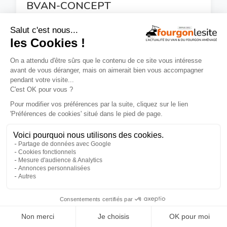
BVAN-CONCEPT
65360 Arcizac-Adour
Voir la fiche détaillée
×
CONCEPT VAN & FOURGON