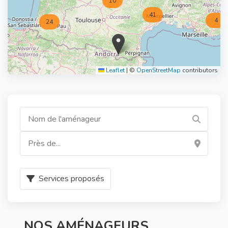
10
41
4
24
Leaflet
|
©
OpenStreetMap
contributors
Services proposés
NOS AMÉNAGEURS