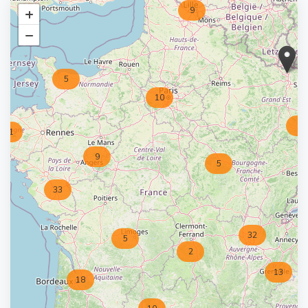
+
9
−
5
10
6
31
9
5
33
32
5
2
13
18