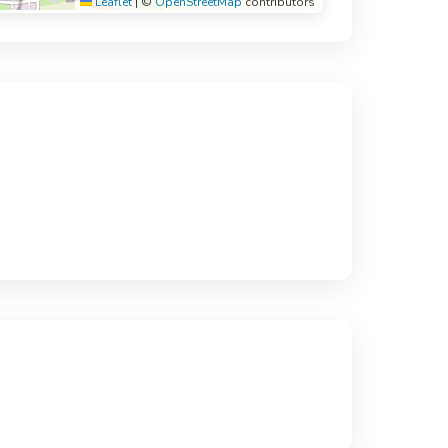
Leaflet
|
©
OpenStreetMap
contributors