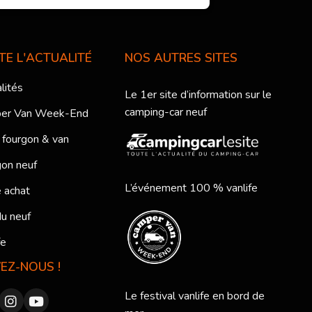
TE L'ACTUALITÉ
NOS AUTRES SITES
lités
Le 1er site d’information sur le
camping-car neuf
er Van Week-End
 fourgon & van
on neuf
L’événement 100 % vanlife
 achat
du neuf
fe
VEZ-NOUS !
Le festival vanlife en bord de