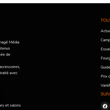
TOU
Actua
Camp
ménagé Média
ntenus
Essai
sée de
Fourg
 accessoires,
Guide
traité avec
Prix 
Vanli
SUI
res et salons