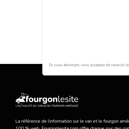
En vous abonnant, vous acceptez de recevoir la
La référence de l’information sur le van et le fourgon a
100 % web,
Fourgonlesite.com
offre chaque jour des co