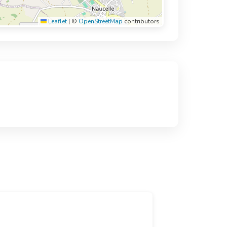
Leaflet
|
©
OpenStreetMap
contributors