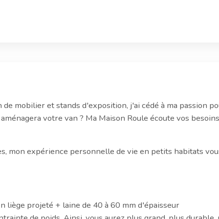
e mobilier et stands d'exposition, j'ai cédé à ma passion p
 qui aménagera votre van ? Ma Maison Roule écoute vos besoin
es, mon expérience personnelle de vie en petits habitats vou
n liège projeté + laine de 40 à 60 mm d'épaisseur
trainte de poids. Ainsi, vous aurez plus grand, plus durable, 