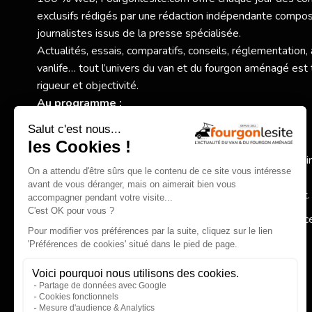
exclusifs rédigés par une rédaction indépendante compo
journalistes issus de la presse spécialisée.
Actualités, essais, comparatifs, conseils, réglementation,
vanlife… tout l’univers du van et du fourgon aménagé est 
rigueur et objectivité.
Au programme :
Nouveaux modèles et essais exclusifs,
Comparatifs et conseils pratiques pour bien choisir,
Actualité des constructeurs, réglementation, accessoi
spécialisés,
Inspirations autour de la vanlife et du voyage itinérant.
Fourgonlesite.com
, votre guide pour un choix éclairé grâc
information claire, complète et indépendante.
EN SAVOIR PLUS