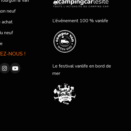
 fourgon & van
on neuf
L’événement 100 % vanlife
 achat
du neuf
fe
VEZ-NOUS !
Le festival vanlife en bord de
mer