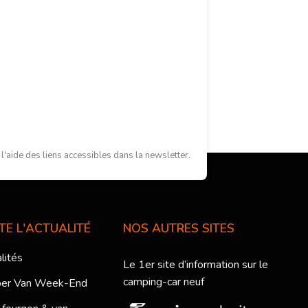
'aide des liens accessibles dans la newsletter.
TE L'ACTUALITÉ
NOS AUTRES SITES
lités
Le 1er site d’information sur le
camping-car neuf
er Van Week-End