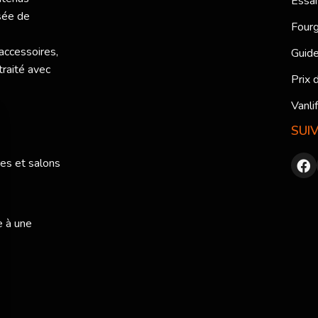
Essai
sée de
Fourg
 accessoires,
Guide
traité avec
Prix 
Vanli
SUI
res et salons
e à une