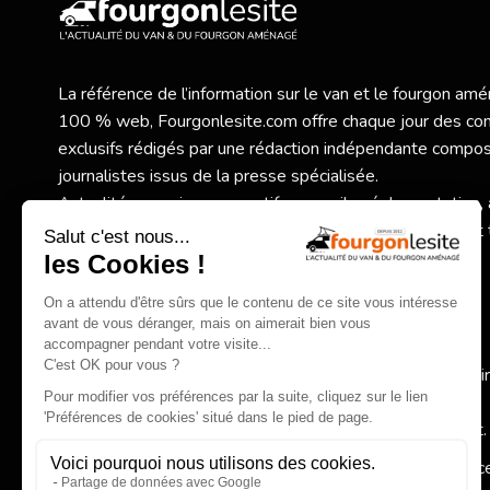
La référence de l’information sur le van et le fourgon a
100 % web,
Fourgonlesite.com
offre chaque jour des co
exclusifs rédigés par une rédaction indépendante compo
journalistes issus de la presse spécialisée.
Actualités, essais, comparatifs, conseils, réglementation,
vanlife… tout l’univers du van et du fourgon aménagé est 
rigueur et objectivité.
Au programme :
Nouveaux modèles et essais exclusifs,
Comparatifs et conseils pratiques pour bien choisir,
Actualité des constructeurs, réglementation, accessoi
spécialisés,
Inspirations autour de la vanlife et du voyage itinérant.
Fourgonlesite.com
, votre guide pour un choix éclairé grâc