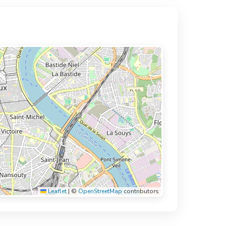
Leaflet
|
©
OpenStreetMap
contributors