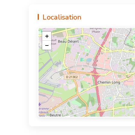
Localisation
+
−