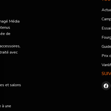
Actua
Camp
ménagé Média
ntenus
Essai
sée de
Fourg
 accessoires,
Guide
traité avec
Prix 
Vanli
SUI
res et salons
e à une