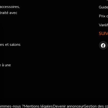
 accessoires,
Guide
traité avec
Prix 
Vanli
SUI
res et salons
e à une
sommes-nous ?
Mentions légales
Devenir annonceur
Gestion des c