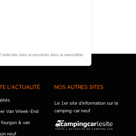
'aide des liens accessibles dans la newsletter.
TE L'ACTUALITÉ
NOS AUTRES SITES
lités
Le 1er site d’information sur le
camping-car neuf
er Van Week-End
 fourgon & van
on neuf