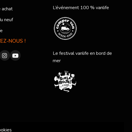
L’événement 100 % vanlife
 achat
du neuf
fe
VEZ-NOUS !
Le festival vanlife en bord de
mer
ookies