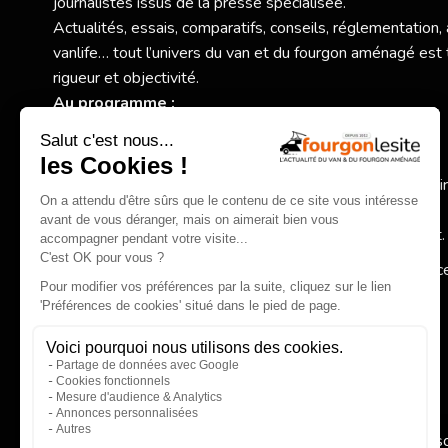
journalistes issus de la presse spécialisée.
Actualités, essais, comparatifs, conseils, réglementation,
vanlife… tout l’univers du van et du fourgon aménagé est 
rigueur et objectivité.
Au programme :
Nouveaux modèles et essais exclusifs,
Comparatifs et conseils pratiques pour bien choisir,
Actualité des constructeurs, réglementation, accessoi
spécialisés,
Inspirations autour de la vanlife et du voyage itinérant.
Fourgonlesite.com
, votre guide pour un choix éclairé grâc
information claire, complète et indépendante.
EN SAVOIR PLUS
Qui 