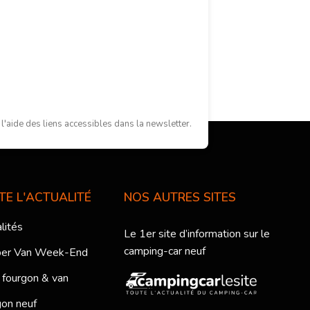
'aide des liens accessibles dans la newsletter.
TE L'ACTUALITÉ
NOS AUTRES SITES
lités
Le 1er site d’information sur le
camping-car neuf
er Van Week-End
 fourgon & van
on neuf