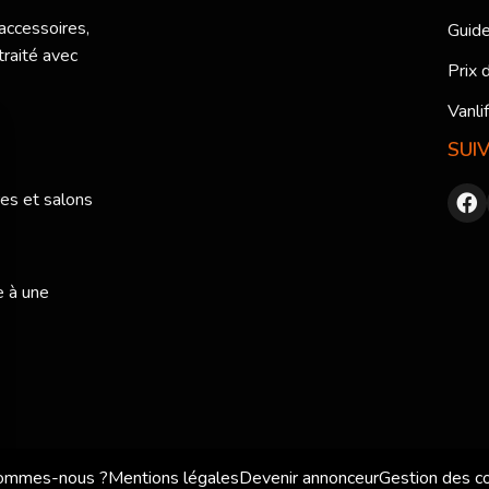
 accessoires,
Guide
traité avec
Prix 
Vanli
SUI
res et salons
e à une
sommes-nous ?
Mentions légales
Devenir annonceur
Gestion des c