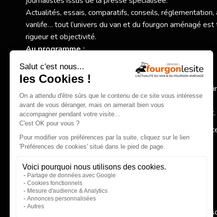
journalistes issus de la presse spécialisée.
Actualités, essais, comparatifs, conseils, réglementation,
vanlife… tout l’univers du van et du fourgon aménagé est 
rigueur et objectivité.
Au programme :
Nouveaux modèles et essais exclusifs,
Comparatifs et conseils pratiques pour bien choisir,
Actualité des constructeurs, réglementation, accessoi
spécialisés,
Inspirations autour de la vanlife et du voyage itinérant.
Fourgonlesite.com
, votre guide pour un choix éclairé grâc
information claire, complète et indépendante.
EN SAVOIR PLUS
Qui 