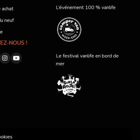
L’événement 100 % vanlife
 achat
du neuf
fe
VEZ-NOUS !
Le festival vanlife en bord de
mer
ookies