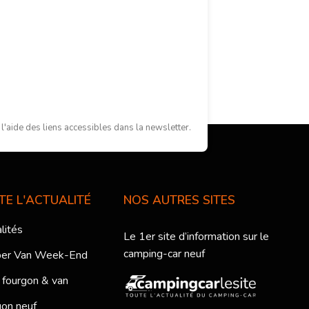
'aide des liens accessibles dans la newsletter.
TE L'ACTUALITÉ
NOS AUTRES SITES
lités
Le 1er site d’information sur le
camping-car neuf
er Van Week-End
 fourgon & van
on neuf