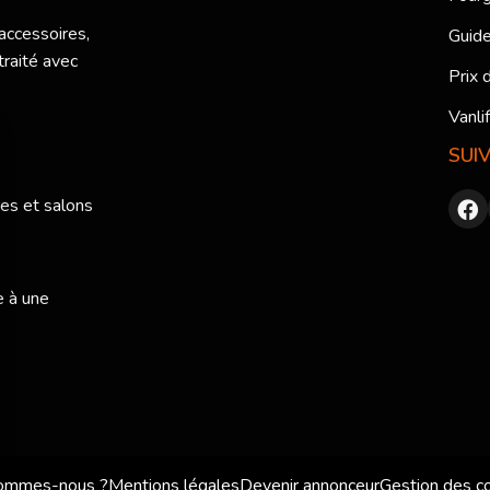
 accessoires,
Guide
traité avec
Prix 
Vanli
SUI
res et salons
e à une
sommes-nous ?
Mentions légales
Devenir annonceur
Gestion des c