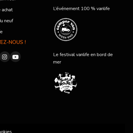
L’événement 100 % vanlife
 achat
du neuf
fe
VEZ-NOUS !
Le festival vanlife en bord de
mer
ookies