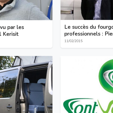
Le succès du fourgo
vu par les
professionnels : Pier
 Kerisit
Campérêve
11/02/2015