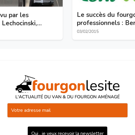
Le succès du fourgo
vu par les
professionnels : B
 Lechocinski,
Vendôme
03/02/2015
Oui , je veux recevoir la newsletter