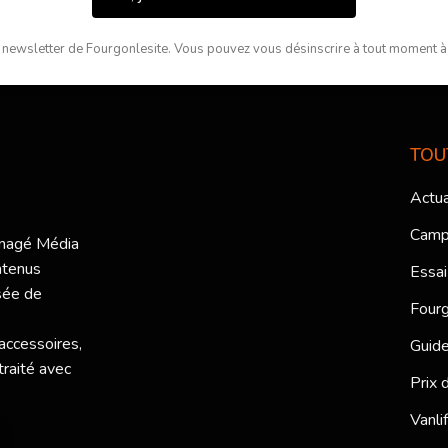
 newsletter de Fourgonlesite. Vous pouvez vous désinscrire à tout moment à l
TOU
Actua
Camp
ménagé Média
ntenus
Essai
sée de
Fourg
 accessoires,
Guide
traité avec
Prix 
Vanli