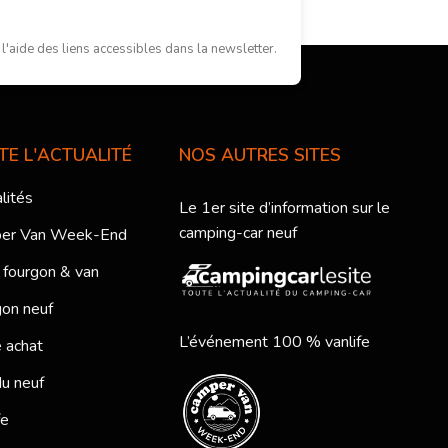
'aide des liens accessibles dans la newsletter.
TE L'ACTUALITÉ
NOS AUTRES SITES
lités
Le 1er site d’information sur le
camping-car neuf
er Van Week-End
 fourgon & van
on neuf
L’événement 100 % vanlife
 achat
du neuf
fe