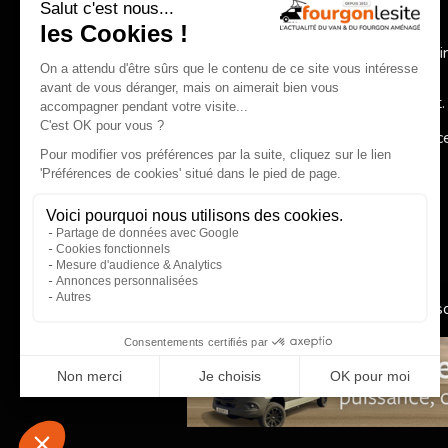
Nouveaux modèles et essais exclusifs,
Comparatifs et conseils pratiques pour bien choisir,
Actualité des constructeurs, réglementation, accessoi
spécialisés,
Inspirations autour de la vanlife et du voyage itinérant.
Fourgonlesite.com
, votre guide pour un choix éclairé grâc
information claire, complète et indépendante.
EN SAVOIR PLUS
Qui 