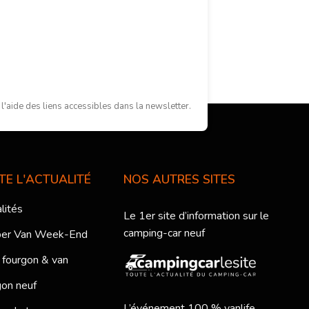
'aide des liens accessibles dans la newsletter.
TE L'ACTUALITÉ
NOS AUTRES SITES
lités
Le 1er site d’information sur le
camping-car neuf
er Van Week-End
 fourgon & van
on neuf
L’événement 100 % vanlife