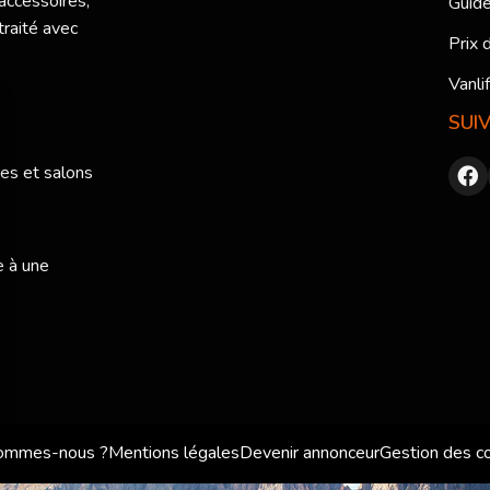
 accessoires,
Guide
traité avec
Prix 
Vanli
SUI
res et salons
e à une
sommes-nous ?
Mentions légales
Devenir annonceur
Gestion des c