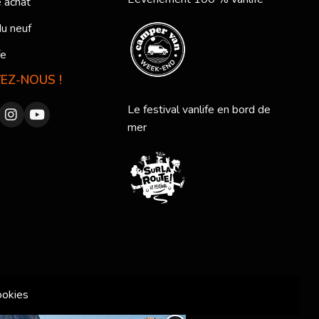
 achat
du neuf
fe
VEZ-NOUS !
Le festival vanlife en bord de
mer
ookies