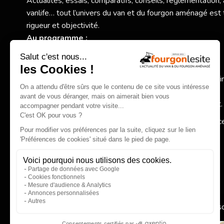
Actualités, essais, comparatifs, conseils, réglementation,
vanlife… tout l’univers du van et du fourgon aménagé est 
rigueur et objectivité.
Au programme :
Nouveaux modèles et essais exclusifs,
Comparatifs et conseils pratiques pour bien choisir,
Actualité des constructeurs, réglementation, accessoi
spécialisés,
Inspirations autour de la vanlife et du voyage itinérant.
Fourgonlesite.com
, votre guide pour un choix éclairé grâc
information claire, complète et indépendante.
EN SAVOIR PLUS
Qui 