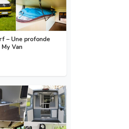
urf – Une profonde
e My Van