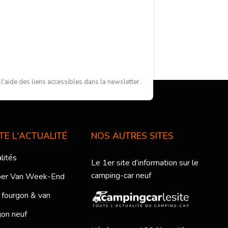
'aide des liens accessibles dans la newsletter.
TE L'ACTUALITÉ
NOS AUTRES SITES
lités
Le 1er site d’information sur le
camping-car neuf
er Van Week-End
 fourgon & van
on neuf