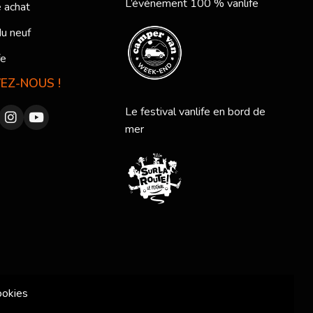
L’événement 100 % vanlife
 achat
du neuf
fe
VEZ-NOUS !
Le festival vanlife en bord de
mer
ookies