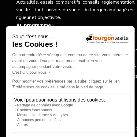
Actualités, essais, comparatifs, conseils, réglementation,
vanlife… tout l’univers du van et du fourgon aménagé est 
rigueur et objectivité.
Au programme :
Nouveaux modèles et essais exclusifs,
Comparatifs et conseils pratiques pour bien choisir,
Actualité des constructeurs, réglementation, accessoi
spécialisés,
Inspirations autour de la vanlife et du voyage itinérant.
Fourgonlesite.com
, votre guide pour un choix éclairé grâc
information claire, complète et indépendante.
EN SAVOIR PLUS
Qui 