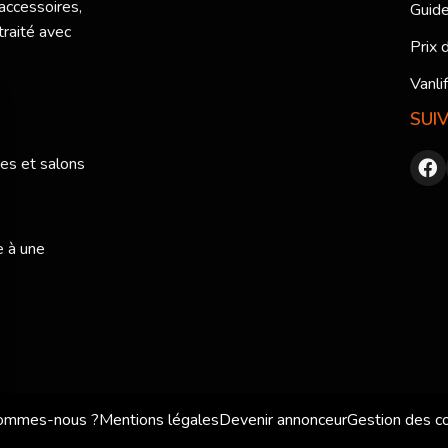
 accessoires,
Guide
traité avec
Prix 
Vanli
SUI
res et salons
e à une
sommes-nous ?
Mentions légales
Devenir annonceur
Gestion des c