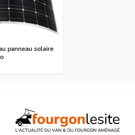
u panneau solaire
co