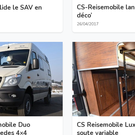
CS-Reisemobile lan
lide le SAV en
déco’
26/04/2017
mobile Duo
CS Reisemobile Lux
cedes 4×4
soute variable