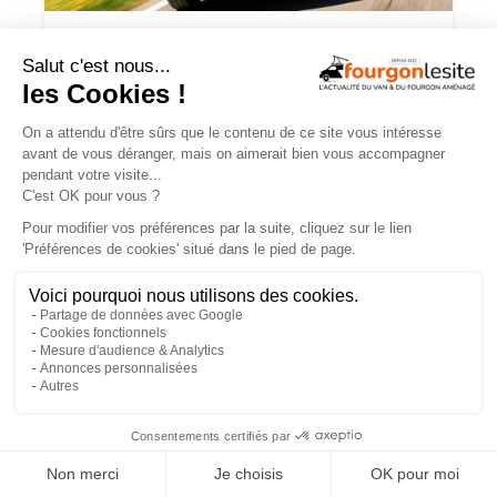
Routeur 5G, autonomie renforcée :
présentation de l’Hymer Grand Canyon
S Xperience
NOS VIDÉOS
×