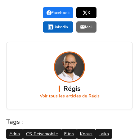
Facebook
X
LinkedIn
Mail
Régis
Voir tous les articles de Régis
Tags :
Adria
CS-Reisemobile
Elios
Knaus
Laika