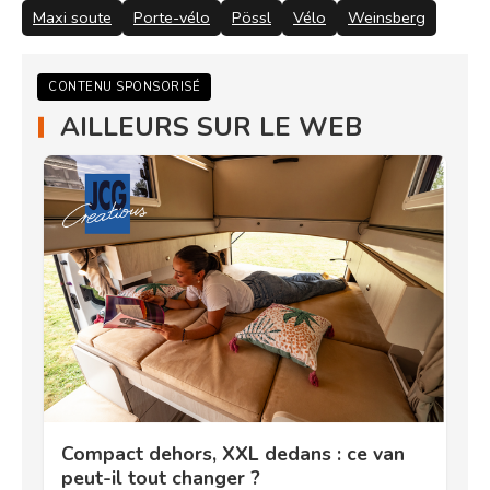
Maxi soute
Porte-vélo
Pössl
Vélo
Weinsberg
CONTENU SPONSORISÉ
AILLEURS SUR LE WEB
Compact dehors, XXL dedans : ce van
peut-il tout changer ?