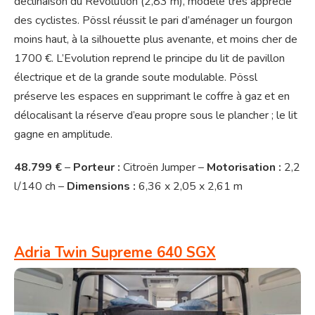
déclinaison du Revolution (2,83 m), modèle très apprécié
des cyclistes. Pössl réussit le pari d’aménager un fourgon
moins haut, à la silhouette plus avenante, et moins cher de
1700 €. L’Evolution reprend le principe du lit de pavillon
électrique et de la grande soute modulable. Pössl
préserve les espaces en supprimant le coffre à gaz et en
délocalisant la réserve d’eau propre sous le plancher ; le lit
gagne en amplitude.
48.799 €
–
Porteur :
Citroën Jumper –
Motorisation :
2,2
l/140 ch –
Dimensions :
6,36 x 2,05 x 2,61 m
Adria Twin Supreme 640 SGX