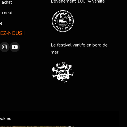
L’événement 100 % vanlife
 achat
du neuf
fe
VEZ-NOUS !
Le festival vanlife en bord de
mer
ookies