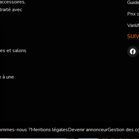
 accessoires,
Guide
traité avec
Prix 
Vanli
SUI
res et salons
e à une
sommes-nous ?
Mentions légales
Devenir annonceur
Gestion des c