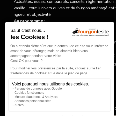
Actualités, essais, comparatifs, conseils, réglementation,
vanlife… tout l’univers du van et du fourgon aménagé est 
rigueur et objectivité.
Au programme :
Nouveaux modèles et essais exclusifs,
Comparatifs et conseils pratiques pour bien choisir,
Actualité des constructeurs, réglementation, accessoi
spécialisés,
Inspirations autour de la vanlife et du voyage itinérant.
Fourgonlesite.com
, votre guide pour un choix éclairé grâc
information claire, complète et indépendante.
EN SAVOIR PLUS
Qui 