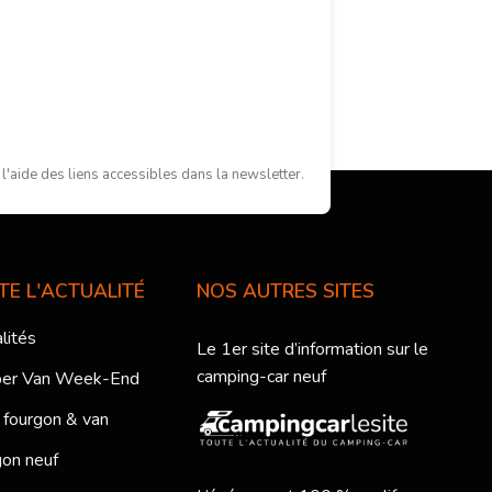
'aide des liens accessibles dans la newsletter.
TE L'ACTUALITÉ
NOS AUTRES SITES
lités
Le 1er site d’information sur le
camping-car neuf
er Van Week-End
 fourgon & van
on neuf