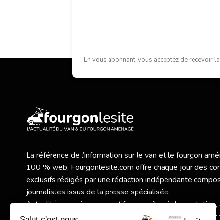
En vous abonnant, vous acceptez de recevoir la
La référence de l’information sur le van et le fourgon a
100 % web,
Fourgonlesite.com
offre chaque jour des co
exclusifs rédigés par une rédaction indépendante compo
journalistes issus de la presse spécialisée.
Actualités, essais, comparatifs, conseils, réglementation,
vanlife… tout l’univers du van et du fourgon aménagé est 