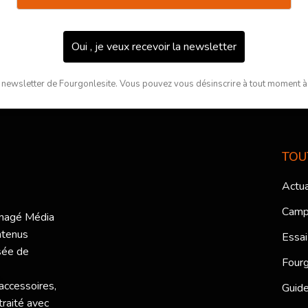
Oui , je veux recevoir la newsletter
 newsletter de Fourgonlesite. Vous pouvez vous désinscrire à tout moment à l
TOU
Actua
Camp
ménagé Média
ntenus
Essai
sée de
Fourg
 accessoires,
Guide
traité avec