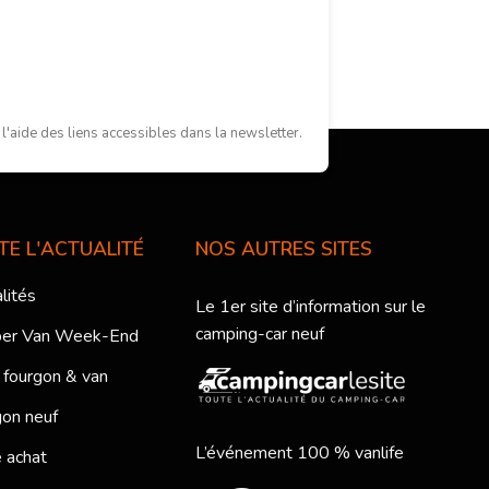
'aide des liens accessibles dans la newsletter.
TE L'ACTUALITÉ
NOS AUTRES SITES
lités
Le 1er site d’information sur le
camping-car neuf
er Van Week-End
 fourgon & van
on neuf
L’événement 100 % vanlife
 achat