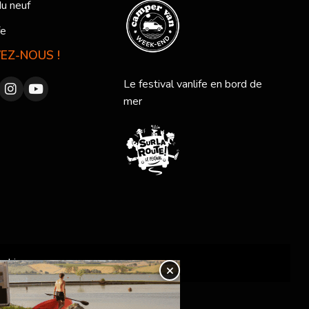
du neuf
fe
VEZ-NOUS !
Le festival vanlife en bord de
mer
ookies
×