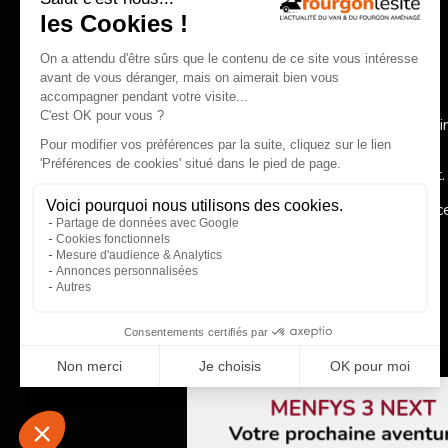
rigueur et objectivité.
Au programme :
Nouveaux modèles et essais exclusifs,
Comparatifs et conseils pratiques pour bien choisir,
Actualité des constructeurs, réglementation, accessoi
spécialisés,
Inspirations autour de la vanlife et du voyage itinérant.
Fourgonlesite.com
, votre guide pour un choix éclairé grâc
information claire, complète et indépendante.
EN SAVOIR PLUS
Qui 