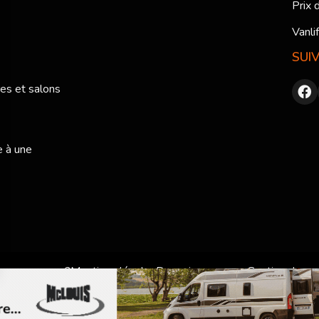
Prix 
Vanli
SUI
res et salons
e à une
sommes-nous ?
Mentions légales
Devenir annonceur
Gestion des c