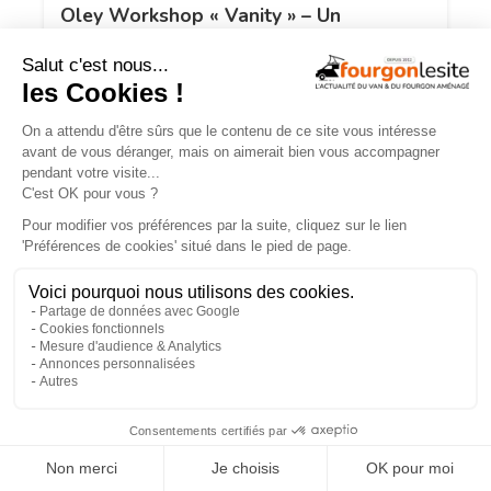
Oley Workshop « Vanity » – Un
aménagement familial sur Volkswagen
Transporter
×
Signature Van : « Un van, ça se juge
après une semaine de pluie »