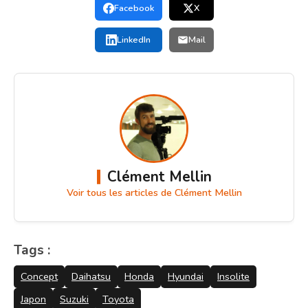
Facebook
X
LinkedIn
Mail
Clément Mellin
Voir tous les articles de Clément Mellin
Tags :
Concept
Daihatsu
Honda
Hyundai
Insolite
Japon
Suzuki
Toyota