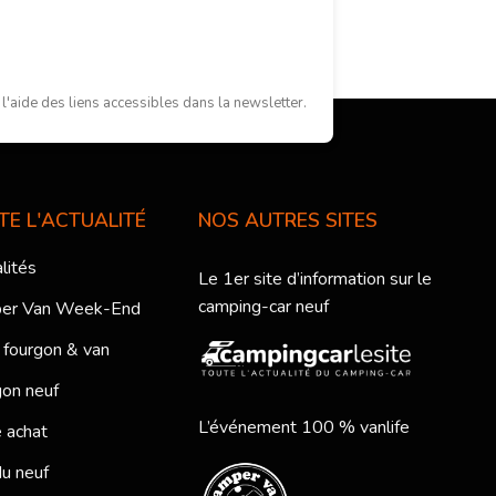
'aide des liens accessibles dans la newsletter.
TE L'ACTUALITÉ
NOS AUTRES SITES
lités
Le 1er site d’information sur le
camping-car neuf
er Van Week-End
 fourgon & van
on neuf
L’événement 100 % vanlife
 achat
du neuf