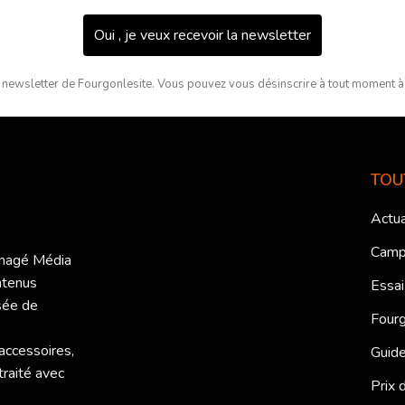
Oui , je veux recevoir la newsletter
 newsletter de Fourgonlesite. Vous pouvez vous désinscrire à tout moment à l
TOU
Actua
Camp
ménagé Média
ntenus
Essai
sée de
Fourg
 accessoires,
Guide
traité avec
Prix 