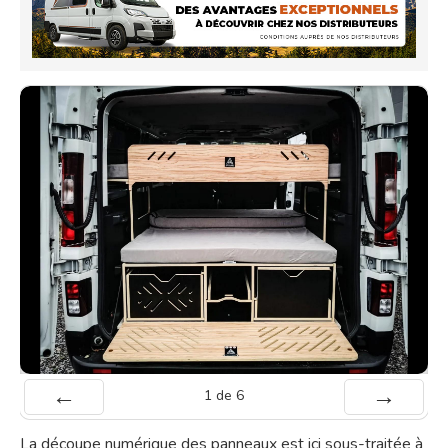
1
de
6
Préc
Suiv.
La découpe numérique des panneaux est ici sous-traitée à