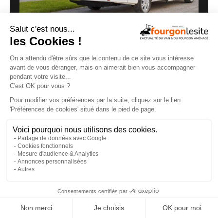
Malibu Genius : un fourgon Mercedes qui ne
ressemble à aucun autre
27/07/2026
×
Clever VANS Célébration 600, des astuces et