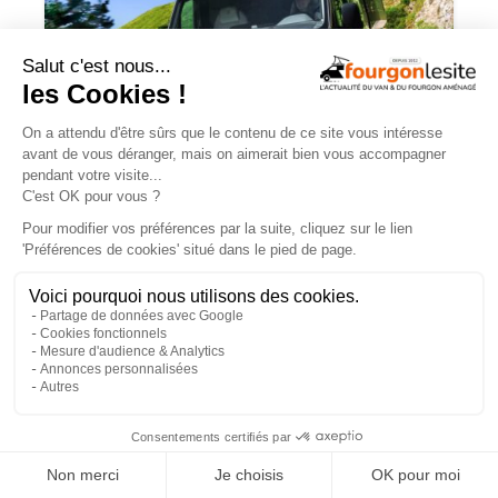
Routeur 5G, autonomie renforcée :
présentation de l’Hymer Grand Canyon
S Xperience
×
NOS VIDÉOS