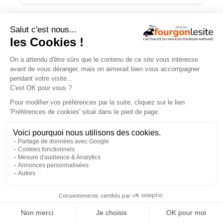
TROUVEZ
UN AMÉNAGEUR
PRÈS DE CHEZ VOUS !
260
professionnels de l'aménagement de vans
et de fourgons référencés partout en France !
Explorer la carte
Recherche
Aménageurs
géolocalisée
vérifiés
×
Recherche
260
par services
aménageurs