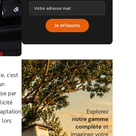
Je m'inscris
e, c’est
un
ise par
icité
aptation
 lors