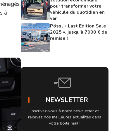
aménagés,
pour transformer votre
véhicule du quotidien en
s à
van
Pössl « Last Edition Sale
2025 », jusqu’à 7000 € de
remise !
NEWSLETTER
Inscrivez-vous à notre newsletter et
recevez nos meilleures actualités dans
votre boite mail !