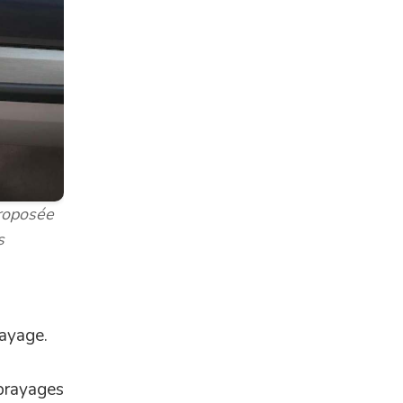
proposée
s
rayage.
mbrayages