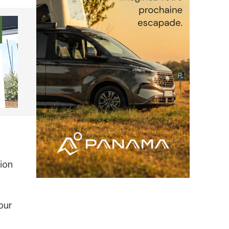
ion
our