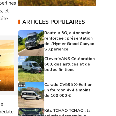
berlines
s, et
oîte
ARTICLES POPULAIRES
Routeur 5G, autonomie
renforcée : présentation
de l’Hymer Grand Canyon
S Xperience
Clever VANS Célébration
600, des astuces et de
belles finitions
Carado CV595 X-Edition :
un fourgon 4×4 à moins
de 100 000 €
le
Kits TCHAO TCHAO : la
 pédale
solution économique