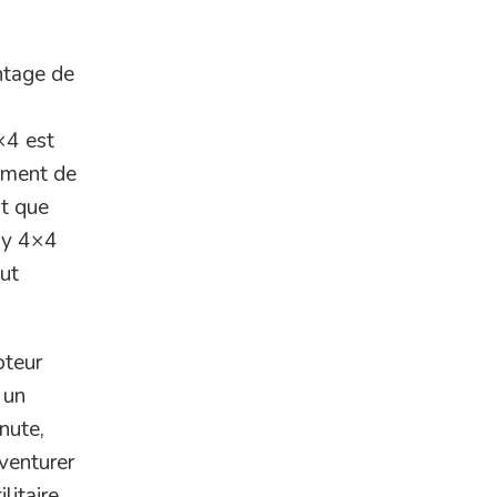
ntage de
s
4×4 est
tement de
t que
ily 4×4
out
oteur
 un
nute,
aventurer
litaire