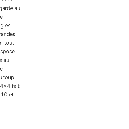
 garde au
le
ngles
grandes
n tout-
dispose
s au
de
aucoup
 4×4 fait
710 et