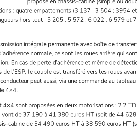
proposé en châssis-cabine (simple ou dou
ations : quatre empattements (3 137 ; 3 504 ; 3954 e
gueurs hors tout : 5 205 ; 5 572 ; 6 022 ; 6 579 et 
nsmission intégrale permanente avec boîte de transfer
d’adhérence normale, ce sont les roues arrière qui son
lsion. En cas de perte d’adhérence et même de détecti
 de l’ESP, le couple est transféré vers les roues avan
e conducteur peut aussi, via une commande au tableau
de 4×4.
sit 4×4 sont proposées en deux motorisations : 2.2 T
ns vont de 37 190 à 41 380 euros HT (soit de 44 628
sis-cabine de 34 490 euros HT à 38 590 euros HT (s