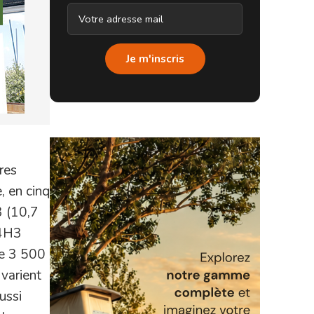
Je m'inscris
ires
, en cinq
3 (10,7
L4H3
de 3 500
 varient
ussi