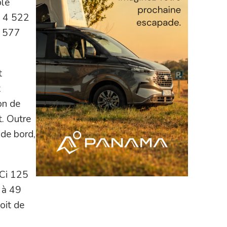
ble
t 4 522
7 577
t
t
on de
t. Outre
 de bord,
DCi 125
 à 49
oit de