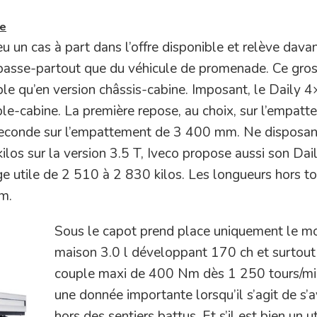
le
u un cas à part dans l’offre disponible et relève dava
l passe-partout que du véhicule de promenade. Ce gro
nible qu’en version châssis-cabine. Imposant, le Daily 
le-cabine. La première repose, au choix, sur l’empat
econde sur l’empattement de 3 400 mm. Ne disposan
ilos sur la version 3.5 T, Iveco propose aussi son Da
rge utile de 2 510 à 2 830 kilos. Les longueurs hors t
m.
Sous le capot prend place uniquement le m
maison 3.0 l développant 170 ch et surtout
couple maxi de 400 Nm dès 1 250 tours/mi
une donnée importante lorsqu’il s’agit de s’
hors des sentiers battus. Et s’il est bien un uti