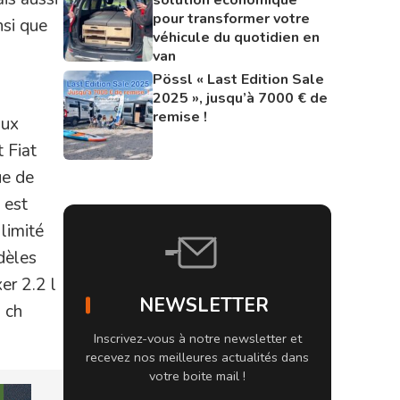
pour transformer votre
nsi que
véhicule du quotidien en
van
Pössl « Last Edition Sale
2025 », jusqu’à 7000 € de
remise !
aux
 Fiat
ue de
 est
 limité
dèles
er 2.2 l
NEWSLETTER
 ch
Inscrivez-vous à notre newsletter et
recevez nos meilleures actualités dans
votre boite mail !