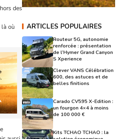
 hors des
ARTICLES POPULAIRES
 là où
Routeur 5G, autonomie
renforcée : présentation
de l’Hymer Grand Canyon
S Xperience
Clever VANS Célébration
600, des astuces et de
belles finitions
Carado CV595 X-Edition :
un fourgon 4×4 à moins
de 100 000 €
ne
Kits TCHAO TCHAO : la
is aussi
solution économique