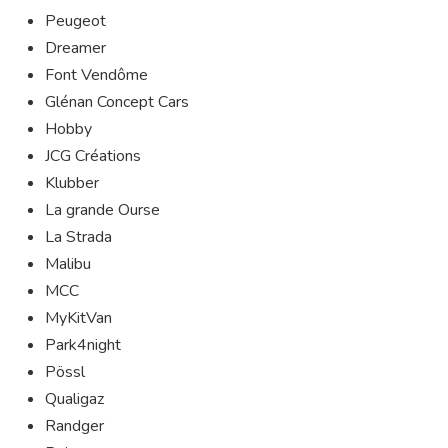
Peugeot
Dreamer
Font Vendôme
Glénan Concept Cars
Hobby
JCG Créations
Klubber
La grande Ourse
La Strada
Malibu
MCC
MyKitVan
Park4night
Pössl
Qualigaz
Randger