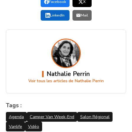
Facebook
X
LinkedIn
Mail
Nathalie Perrin
Voir tous les articles de Nathalie Perrin
Tags :
Agenda
Camper Van Week-End
Salon Régional
Vanlife
Vidéo