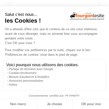
JOA by Pilote soigne les apparences et
notre budget
×
Campérêve Magellan 746 : la conquête
de l’espace