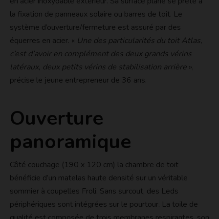
en acier inoxydable extérieur. Sa surface plane se prête à
la fixation de panneaux solaire ou barres de toit. Le
système d’ouverture/fermeture est assuré par des
équerres en acier. «
Une des particularités du toit Atlas,
c’est d’avoir en complément des deux grands vérins
latéraux, deux petits vérins de stabilisation arrière
»,
précise le jeune entrepreneur de 36 ans.
Ouverture
panoramique
Côté couchage (190 x 120 cm) la chambre de toit
bénéficie d’un matelas haute densité sur un véritable
sommier à coupelles Froli. Sans surcout, des Leds
périphériques sont intégrées sur le pourtour. La toile de
qualité est composée de trois membranes respirantes, son