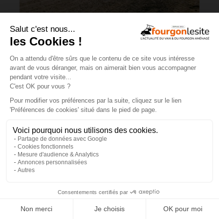
Mercedes Sprinter : le 4×4 est-il
vraiment indispensable ?
ESSAIS
×