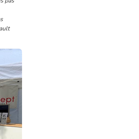
s pas
s
ault