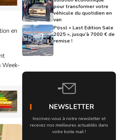
pour transformer votre
véhicule du quotidien en
van
Pössl « Last Edition Sale
tion en
2025 », jusqu’à 7000 € de
remise !
nt
an Week-
NEWSLETTER
Inscrivez-vous à notre newsletter et
recevez nos meilleures actualités dans
votre boite mail !