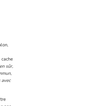
alon,
e cache
en sûr,
ommun,
s avec
tre