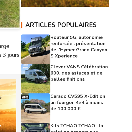
ARTICLES POPULAIRES
Routeur 5G, autonomie
renforcée : présentation
arge
de l’Hymer Grand Canyon
 3 jours
S Xperience
Clever VANS Célébration
600, des astuces et de
belles finitions
Carado CV595 X-Edition :
un fourgon 4×4 à moins
de 100 000 €
Kits TCHAO TCHAO : la
solution économique