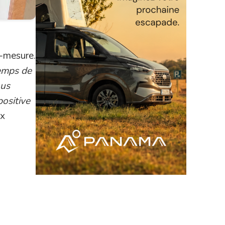
r-mesure.
temps de
ous
positive
ix