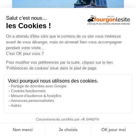
Campérêve Magellan 746 : la conquête
de l’espace
TROUVEZ
UN AMÉNAGEUR
PRÈS DE CHEZ VOUS !
×
260
professionnels de l'aménagement de vans
et de fourgons référencés partout en France !