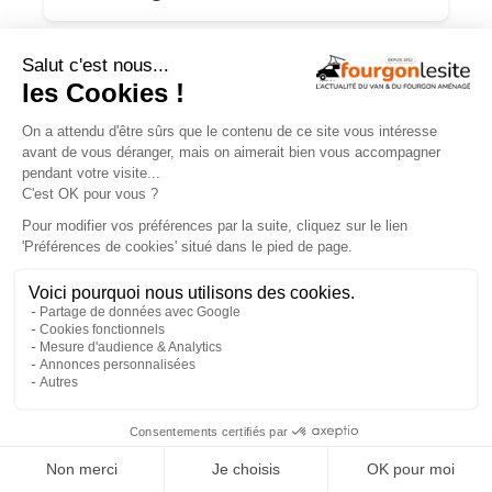
Campérêve Magellan 746 : la conquête
de l’espace
×