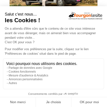
JOA by Pilote soigne les apparences et
notre budget
×
Campérêve Magellan 746 : la conquête