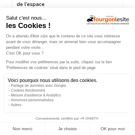
de l’espace
TROUVEZ
UN AMÉNAGEUR
PRÈS DE CHEZ VOUS !
260
professionnels de l'aménagement de vans
et de fourgons référencés partout en France !
Explorer la carte
Recherche
Aménageurs
géolocalisée
vérifiés
×
Recherche
260
par services
aménageurs