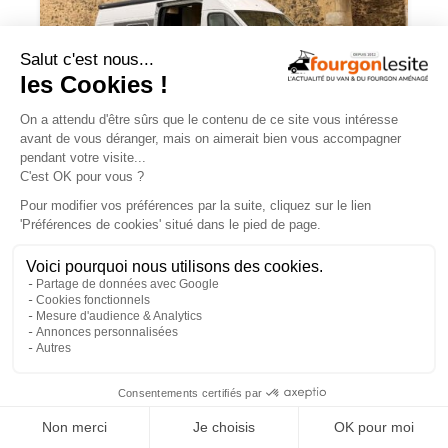
JOA by Pilote soigne les apparences et
notre budget
×