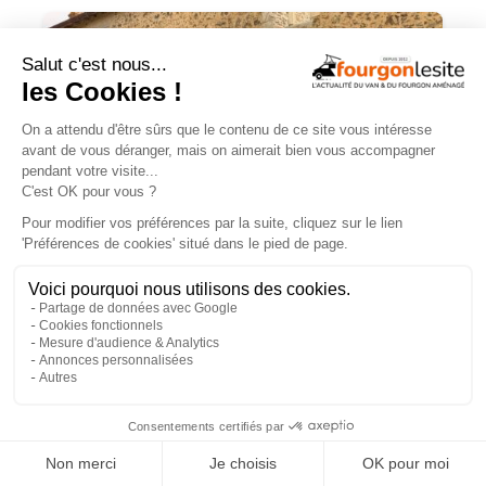
JOA by Pilote soigne les apparences et
notre budget
×