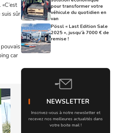
. «C’est
pour transformer votre
véhicule du quotidien en
 suis sûr
van
Pössl « Last Edition Sale
2025 », jusqu’à 7000 € de
remise !
e pouvais
ping car
NEWSLETTER
Inscrivez-vous à notre newsletter et
recevez nos meilleures actualités dans
votre boite mail !