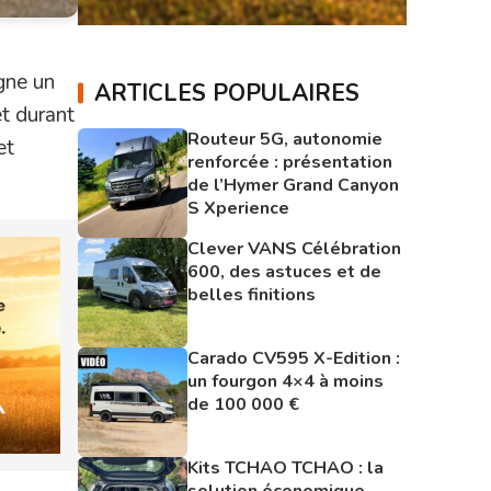
igne un
ARTICLES POPULAIRES
t durant
Routeur 5G, autonomie
et
renforcée : présentation
de l’Hymer Grand Canyon
S Xperience
Clever VANS Célébration
600, des astuces et de
belles finitions
Carado CV595 X-Edition :
un fourgon 4×4 à moins
de 100 000 €
Kits TCHAO TCHAO : la
solution économique