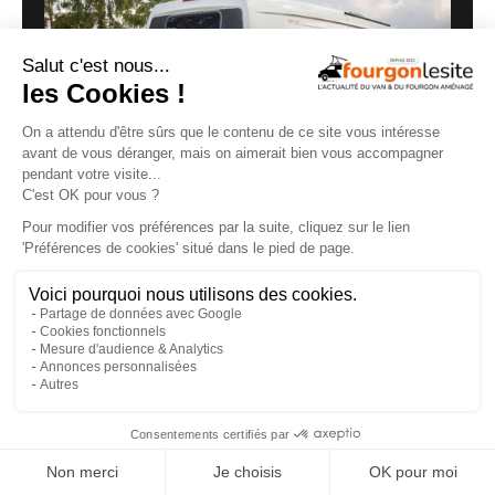
Malibu Genius : un fourgon Mercedes qui ne
ressemble à aucun autre
27/07/2026
×