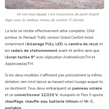
Un van tout équipé, c’est l’assurance de partir l’esprit
léger avec le meilleur niveau de confort. © Garnier
La liste se révèle effectivement ultra-complète. Côté
porteur, le Renault Trafic version Grand Confort inclut
notamment l’
éclairage FULL LED
, la
caméra de recul
et
les
radars de stationnement
avant et arrière ainsi que
l’
écran tactile 8″
avec réplication AndroidAutoTM et
ApplecarplayTM.
Si les deux modèles n’affichent pas précisément la même
dotation, rien n’est laissé au hasard selon l’usage auquel ils
se destinent. Tous deux embarquent un
panneau solaire
et un
convertisseur 12/220 V
. Auxquels le Flex 5 ajoute
chauffage
,
chauffe-eau
,
batterie lithium
et
W.-C.
portable
.