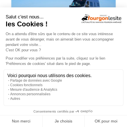
Campérêve Magellan 746 : la conquête
de l’espace
TROUVEZ
UN AMÉNAGEUR
PRÈS DE CHEZ VOUS !
×
260
professionnels de l'aménagement de vans
et de fourgons référencés partout en France !