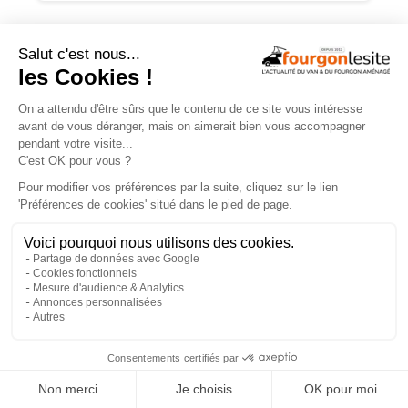
ESSAIS
×
Malibu Genius : un fourgon Mercedes
qui ne ressemble à aucun autre