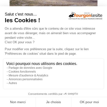
Charge utile en vans et fourgons
aménagés : ce qu’il faut savoir
×
Mercedes Sprinter : le 4×4 est-il
vraiment indispensable ?