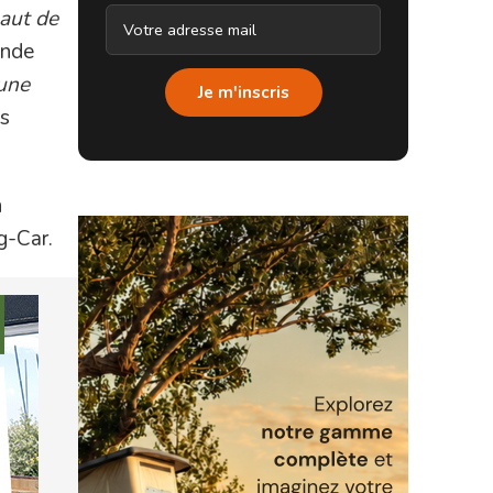
aut de
ande
 une
Je m'inscris
us
n
g-Car.