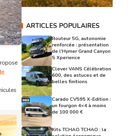
ARTICLES POPULAIRES
Routeur 5G, autonomie
renforcée : présentation
de l’Hymer Grand Canyon
S Xperience
propose
Clever VANS Célébration
de
600, des astuces et de
belles finitions
hicules
Carado CV595 X-Edition :
un fourgon 4×4 à moins
de 100 000 €
Kits TCHAO TCHAO : la
solution économique