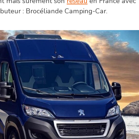
nt mais sûrement son
réseau
en France avec
tributeur : Brocéliande Camping-Car.