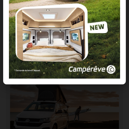
Carado CV595 X-Edition : un fourgon 4×4 à
moins de 100 000 €
02/07/2026
CONTENU SPONSORISÉ
OCCASIONS WEVAN