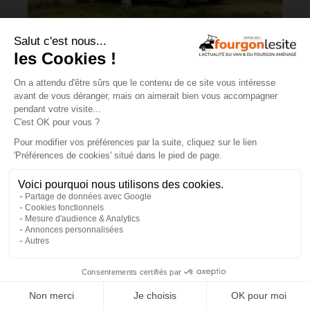
JOA by Pilote soigne les apparences et
notre budget
×
Campérêve Magellan 746 : la conquête
de l’espace