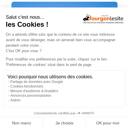
Campérêve Magellan 746 : la conquête
de l’espace
×
TROUVEZ
UN AMÉNAGEUR