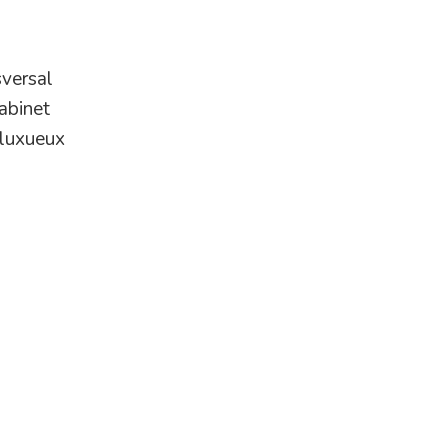
sversal
abinet
 luxueux