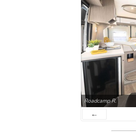
Roadcamp R.
Préc