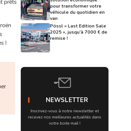
t prêts
pour transformer votre
véhicule du quotidien en
van
troën
Pössl « Last Edition Sale
2025 », jusqu’à 7000 € de
s
remise !
s !
per
NEWSLETTER
Inscrivez-vous à notre newsletter et
recevez nos meilleures actualités dans
votre boite mail !