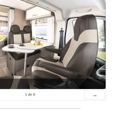
1
de
6
Suiv.