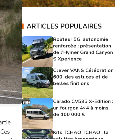
ARTICLES POPULAIRES
Routeur 5G, autonomie
renforcée : présentation
de l’Hymer Grand Canyon
S Xperience
Clever VANS Célébration
600, des astuces et de
belles finitions
Carado CV595 X-Edition :
un fourgon 4×4 à moins
de 100 000 €
rtie.
 Ces
Kits TCHAO TCHAO : la
solution économique