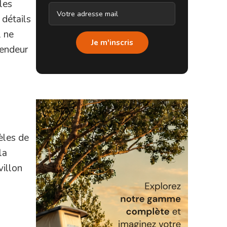
les
 détails
l ne
Je m'inscris
vendeur
èles de
la
villon