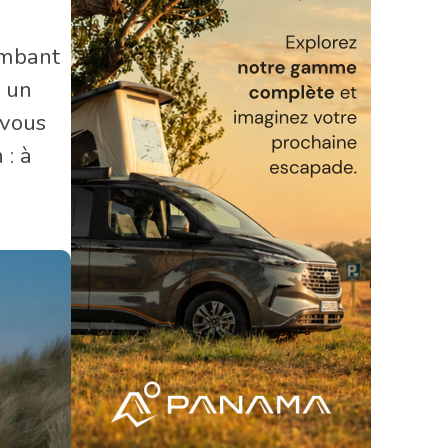
ambant
, un
 vous
 : à