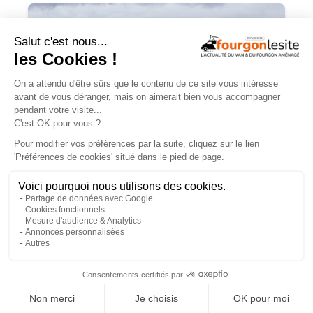
Charge utile en vans et fourgons
aménagés : ce qu’il faut savoir
×