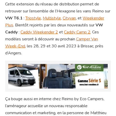
Cette extension du réseau de distribution permet de
retrouver sur l’ensemble de l’Hexagone les vans Reimo sur
VW T6.1
:
Triostyle
,
Multistyle
,
Cityvan
, et
Weekender
Plus
. Bientôt rejoints par les deux nouveautés sur
VW
Caddy
:
Caddy Weekender 2
et
Caddy Camp 2
. Ces
modèles seront à découvrir au prochain
Camper Van
Week-End
, les 28, 29 et 30 avril 2023 à Brissac, près
d’Angers.
Ça bouge aussi en interne chez Reimo by Eco Campers,
l’aménageur accueille un nouveau responsable
communication et marketing, en la personne de Matthieu