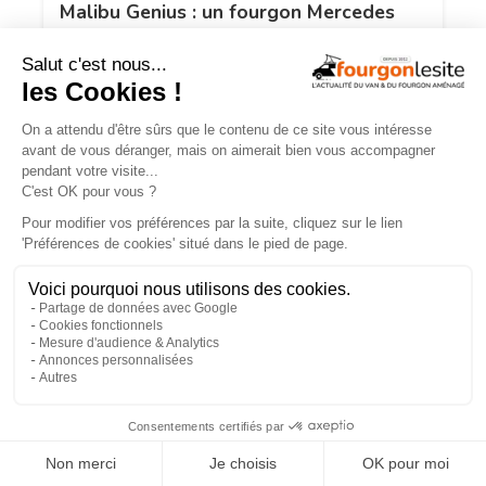
Malibu Genius : un fourgon Mercedes
qui ne ressemble à aucun autre
JOA by Pilote soigne les apparences et
×
notre budget