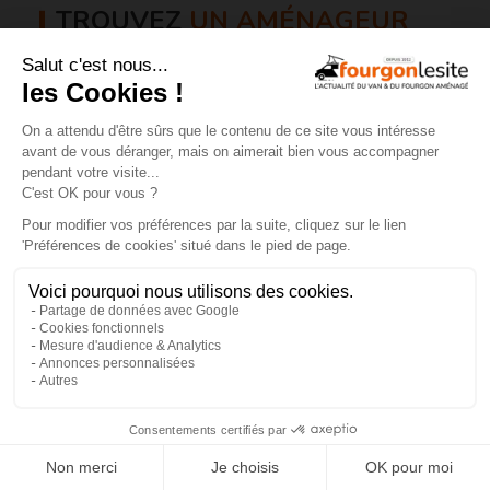
TROUVEZ
UN AMÉNAGEUR
PRÈS DE CHEZ VOUS !
260
professionnels de l'aménagement de vans
et de fourgons référencés partout en France !
Explorer la carte
Recherche
Aménageurs
géolocalisée
vérifiés
Recherche
260
par services
aménageurs
×