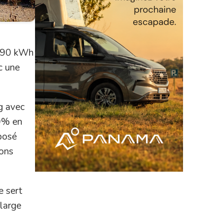
e 90 kWh
c une
g avec
80% en
posé
ions
e sert
 large
.