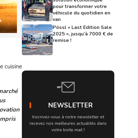
pour transformer votre
véhicule du quotidien en
van
Pössl « Last Edition Sale
2025 », jusqu’à 7000 € de
remise !
e cuisine
marché
us
NEWSLETTER
novation
Inscrivez-vous à notre newsletter et
ompris
recevez nos meilleures actualités dans
votre boite mail !