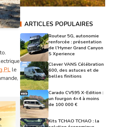
ARTICLES POPULAIRES
Routeur 5G, autonomie
renforcée : présentation
de l’Hymer Grand Canyon
to.
S Xperience
ectrique
Clever VANS Célébration
g PL
le
600, des astuces et de
belles finitions
ommande,
Carado CV595 X-Edition :
un fourgon 4×4 à moins
de 100 000 €
Kits TCHAO TCHAO : la
solution économique