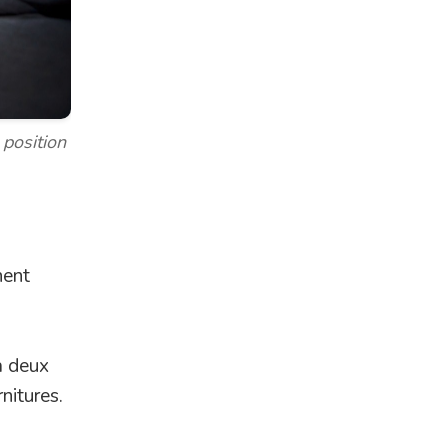
 position
nent
à deux
rnitures.