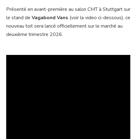
Présenté en avant-première au salon CMT à Stuttgart sur
le stand de
Vagabond Vans
(voir la video ci-dessous), ce
nouveau toit sera lancé officiellement sur le marché au
deuxième trimestre 2026.