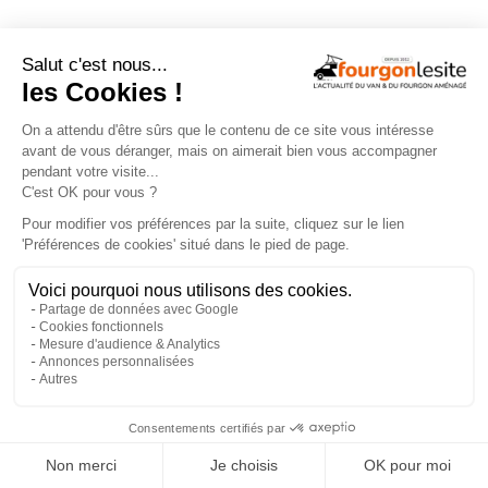
Recherche
Aménageurs
géolocalisée
vérifiés
Recherche
260
par services
aménageurs
×