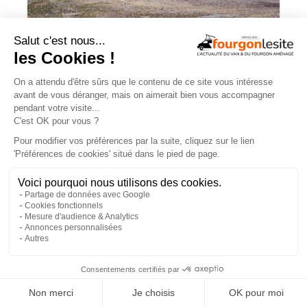
Charge utile en vans et fourgons
aménagés : ce qu’il faut savoir
×
Mercedes Sprinter : le 4×4 est-il