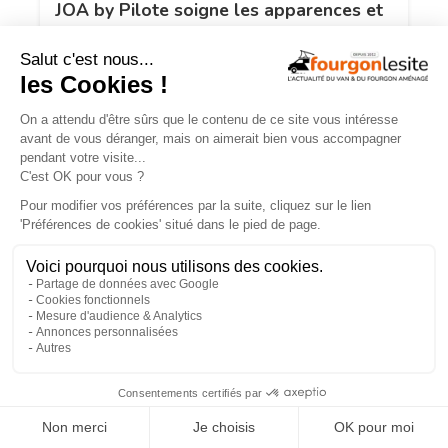
JOA by Pilote soigne les apparences et
notre budget
Campérêve Magellan 746 : la conquête
×
de l’espace