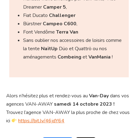
Dreamer
Camper 5
,
Fiat Ducato
Challenger
Bürstner
Campeo C600
,
Font Vendôme
Terra Van
Sans oublier nos accessoires de loisirs comme
la tente
NaïtUp
Düo et Quattrö ou nos
aménagements
Combeing
et
VanMania
!
Alors n’hésitez plus et rendez-vous au
Van-Day
dans vos
agences VAN-AWAY
samedi 14 octobre 2023 !
Trouvez l’agence VAN-AWAY la plus proche de chez vous
ici
https://bit.ly/46jdY64