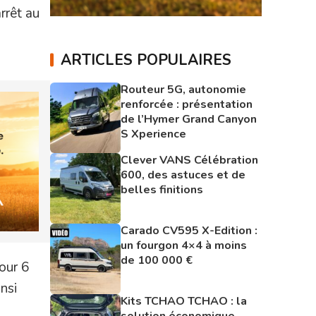
rrêt au
ARTICLES POPULAIRES
Routeur 5G, autonomie
renforcée : présentation
de l’Hymer Grand Canyon
S Xperience
Clever VANS Célébration
600, des astuces et de
belles finitions
Carado CV595 X-Edition :
un fourgon 4×4 à moins
de 100 000 €
pour 6
nsi
Kits TCHAO TCHAO : la
solution économique