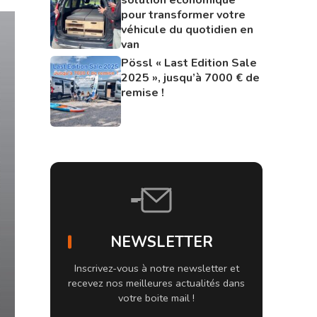
pour transformer votre
véhicule du quotidien en
van
Pössl « Last Edition Sale
2025 », jusqu’à 7000 € de
remise !
NEWSLETTER
Inscrivez-vous à notre newsletter et
recevez nos meilleures actualités dans
votre boite mail !