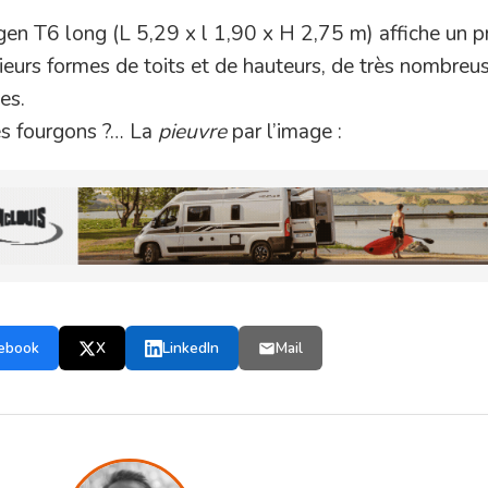
n T6 long (L 5,29 x l 1,90 x H 2,75 m) affiche un pr
ieurs formes de toits et de hauteurs, de très nombreu
es.
es fourgons ?… La
pieuvre
par l’image :
ebook
X
LinkedIn
Mail