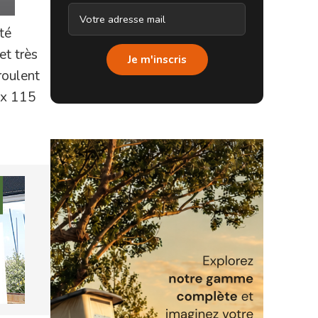
té
et très
Je m'inscris
roulent
0 x 115