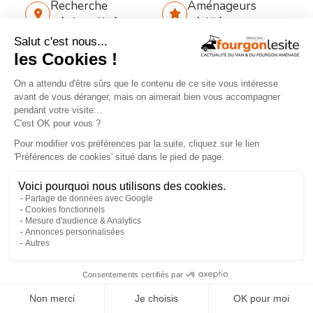
Recherche
Aménageurs
géolocalisée
vérifiés
Recherche
260
par services
aménageurs
×